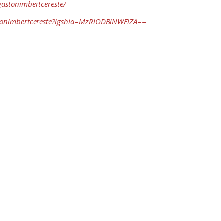
astonimbertcereste/
tonimbertcereste?igshid=MzRlODBiNWFlZA==