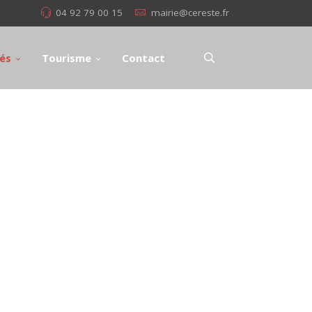
04 92 79 00 15
mairie@cereste.fr
tés
Tourisme
Contact