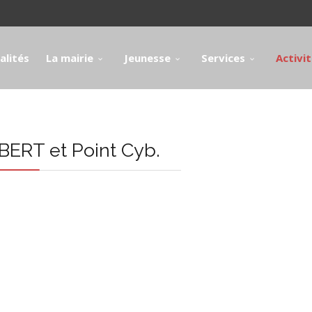
alités
La mairie
Jeunesse
Services
Activi
ERT et Point Cyb.