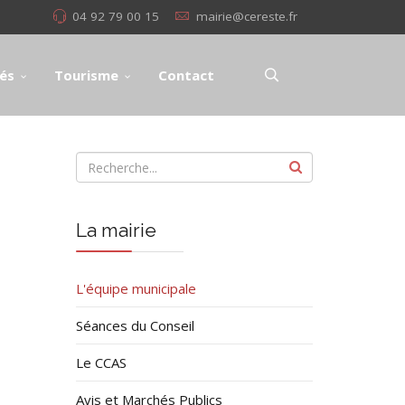
04 92 79 00 15
mairie@cereste.fr
tés
Tourisme
Contact
La mairie
L'équipe municipale
Séances du Conseil
Le CCAS
Avis et Marchés Publics