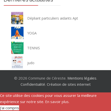
Dépliant particuliers aidants Apt
YOGA
TENNIS
judo
© 2026 Commune de Céreste.
Mentions légales
.
Confidentialité
.
Création de sites internet
Ce site utilise des cookies pour vous assurer la meilleure
expérience sur notre site.
En savoir plus
.
J'ai compris